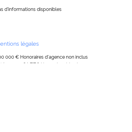
s d'informations disponibles
entions légales
0 000 € Honoraires d'agence non inclus
 ( 24 000 € ) TTC Honoraires à la charge
 l'acquéreur
xe foncière
3304 € / an
harges
3805 € / an
ontant estimé des dépenses annuelles
énergie pour un usage standard, établi à
rtir des prix de l'énergie de l'année 2021 :
590€ ~ 4890€