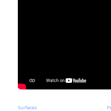
Surfaces
P