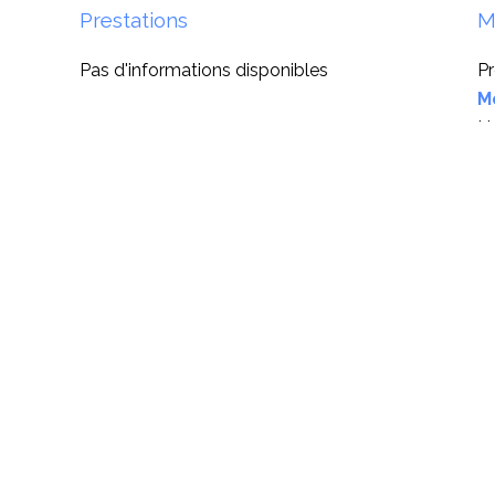
Prestations
M
Pas d'informations disponibles
Pr
M
Ho
D
M
d'
pa
6
+
−