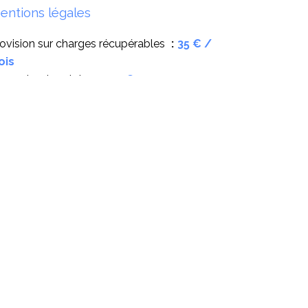
entions légales
ovision sur charges récupérables
35 € /
ois
noraires locataire
393 €
épôt de garantie
470 €
ontant estimé des dépenses annuelles
énergie pour un usage standard, établi à
rtir des prix de l'énergie de l'année 2021 :
80€ ~ 960€