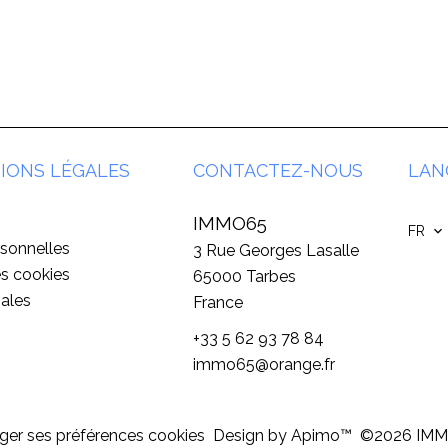
IONS LÉGALES
CONTACTEZ-NOUS
LAN
IMMO65
FR
sonnelles
3 Rue Georges Lasalle
es cookies
65000
Tarbes
ales
France
+33 5 62 93 78 84
immo65@orange.fr
er ses préférences cookies
Design by
Apimo™
©2026 IM