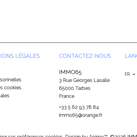
IONS LÉGALES
CONTACTEZ-NOUS
LAN
IMMO65
FR
sonnelles
3 Rue Georges Lasalle
es cookies
65000
Tarbes
ales
France
+33 5 62 93 78 84
immo65@orange.fr
er ses préférences cookies
Design by
Apimo™
©2026 IM