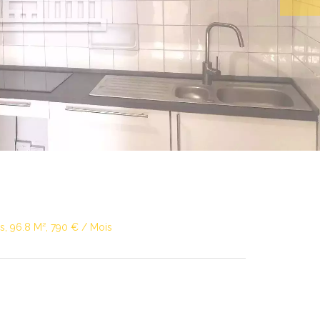
s, 96.8 M², 790 € / Mois