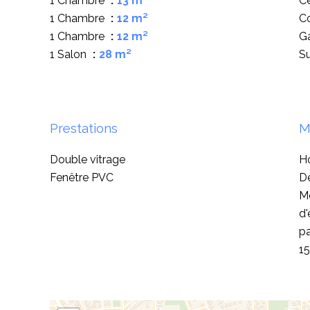
1 Chambre
13 m²
Ce
1 Chambre
12 m²
C
1 Chambre
12 m²
G
1 Salon
28 m²
S
Prestations
M
Double vitrage
Ho
Fenêtre PVC
D
M
d'
pa
1