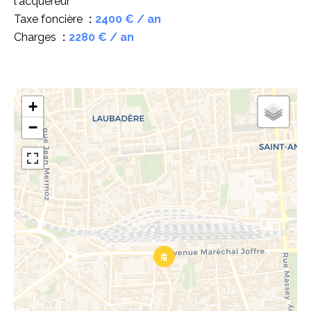
l'acquéreur
Taxe foncière
2400 € / an
Charges
2280 € / an
+
−